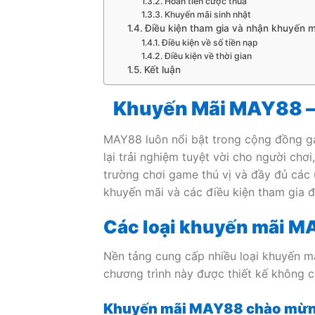
Hoàn tiền cược thua
Khuyến mãi sinh nhật
Điều kiện tham gia và nhận khuyến
Điều kiện về số tiền nạp
Điều kiện về thời gian
Kết luận
Khuyến Mãi MAY88 – 
MAY88 luôn nổi bật trong cộng đồng ga
lại trải nghiệm tuyệt vời cho người chơi
trường chơi game thú vị và đầy đủ các
khuyến mãi và các điều kiện tham gia đ
Các loại khuyến mãi 
Nền tảng cung cấp nhiều loại khuyến m
chương trình này được thiết kế không ch
Khuyến mãi MAY88 chào mừng