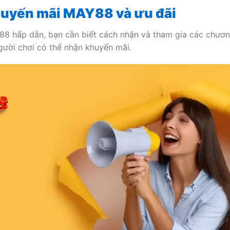
huyến mãi MAY88 và ưu đãi
 hấp dẫn, bạn cần biết cách nhận và tham gia các chương
gười chơi có thể nhận khuyến mãi.