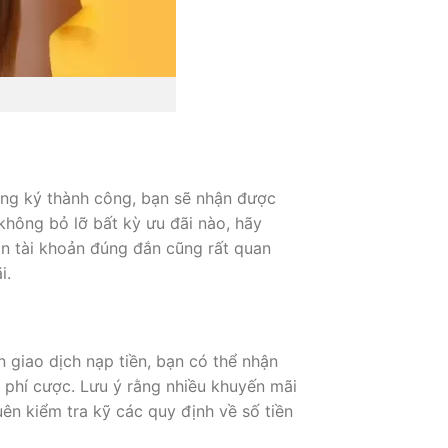
ăng ký thành công, bạn sẽ nhận được
không bỏ lỡ bất kỳ ưu đãi nào, hãy
in tài khoản đúng đắn cũng rất quan
i.
 giao dịch nạp tiền, bạn có thể nhận
 phí cược. Lưu ý rằng nhiều khuyến mãi
uên kiểm tra kỹ các quy định về số tiền