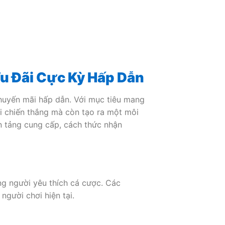
u Đãi Cực Kỳ Hấp Dẫn
huyến mãi hấp dẫn. Với mục tiêu mang
i chiến thắng mà còn tạo ra một môi
n tảng cung cấp, cách thức nhận
g người yêu thích cá cược. Các
người chơi hiện tại.