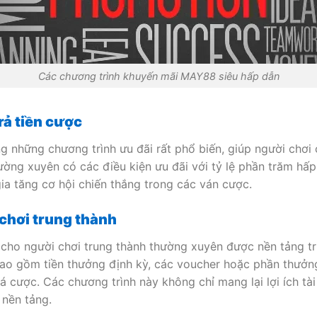
Các chương trình khuyến mãi MAY88 siêu hấp dẫn
rả tiền cược
 những chương trình ưu đãi rất phổ biến, giúp người chơi 
ường xuyên có các điều kiện ưu đãi với tỷ lệ phần trăm hấp
gia tăng cơ hội chiến thắng trong các ván cược.
chơi trung thành
cho người chơi trung thành thường xuyên được nền tảng tri
bao gồm tiền thưởng định kỳ, các voucher hoặc phần thưở
á cược. Các chương trình này không chỉ mang lại lợi ích t
 nền tảng.