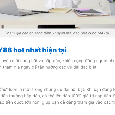
Tham gia các chương trình khuyến mãi đặc biệt cùng MAY88
8 hot nhất hiện tại
huyến mãi nóng hổi và hấp dẫn, khiến cộng đồng người chơi
n tham gia ngay để tận hưởng các ưu đãi đặc biệt.
ầu” luôn là một trong những ưu đãi nổi bật. Khi bạn đăng k
iền thưởng hấp dẫn, có thể lên đến 100% giá trị nạp tiền. 
số tiền cược lớn hơn, giúp bạn dễ dàng tham gia vào các tr