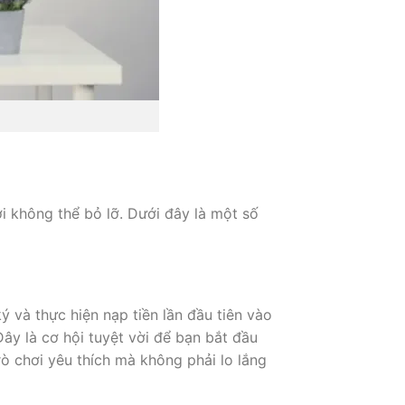
 không thể bỏ lỡ. Dưới đây là một số
ý và thực hiện nạp tiền lần đầu tiên vào
Đây là cơ hội tuyệt vời để bạn bắt đầu
ò chơi yêu thích mà không phải lo lắng