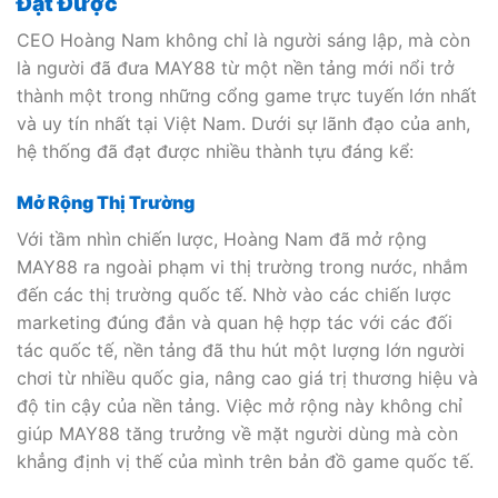
Đạt Được
CEO Hoàng Nam không chỉ là người sáng lập, mà còn
là người đã đưa MAY88 từ một nền tảng mới nổi trở
thành một trong những cổng game trực tuyến lớn nhất
và uy tín nhất tại Việt Nam. Dưới sự lãnh đạo của anh,
hệ thống đã đạt được nhiều thành tựu đáng kể:
Mở Rộng Thị Trường
Với tầm nhìn chiến lược, Hoàng Nam đã mở rộng
MAY88 ra ngoài phạm vi thị trường trong nước, nhắm
đến các thị trường quốc tế. Nhờ vào các chiến lược
marketing đúng đắn và quan hệ hợp tác với các đối
tác quốc tế, nền tảng đã thu hút một lượng lớn người
chơi từ nhiều quốc gia, nâng cao giá trị thương hiệu và
độ tin cậy của nền tảng. Việc mở rộng này không chỉ
giúp MAY88 tăng trưởng về mặt người dùng mà còn
khẳng định vị thế của mình trên bản đồ game quốc tế.