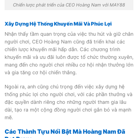
Chiến lược phát triển của CEO Hoàng Nam với MAY88
Xây Dựng Hệ Thống Khuyến Mãi Và Phúc Lợi
Nhận thấy tầm quan trọng của việc thu hút và giữ chân
người chơi, CEO Hoàng Nam cũng đã triển khai các
chiến lược khuyến mãi hấp dẫn. Các chương trình
khuyến mãi và ưu đãi luôn được tổ chức thường xuyên,
mang đến cho người chơi nhiều cơ hội nhận thưởng lớn
và gia tăng cơ hội chiến thắng.
Ngoài ra, anh cũng chú trọng đến việc xây dựng hệ
thống phúc lợi cho người chơi, với các phần thưởng và
đặc quyền dành riêng cho những người tham gia lâu
dài, tạo ra một cộng đồng người chơi gắn bó và mạnh
mẽ.
Các Thành Tựu Nổi Bật Mà Hoàng Nam Đã