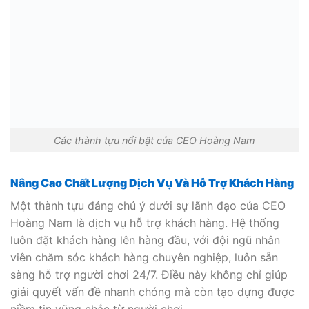
Các thành tựu nổi bật của CEO Hoàng Nam
Nâng Cao Chất Lượng Dịch Vụ Và Hỗ Trợ Khách Hàng
Một thành tựu đáng chú ý dưới sự lãnh đạo của CEO
Hoàng Nam là dịch vụ hỗ trợ khách hàng. Hệ thống
luôn đặt khách hàng lên hàng đầu, với đội ngũ nhân
viên chăm sóc khách hàng chuyên nghiệp, luôn sẵn
sàng hỗ trợ người chơi 24/7. Điều này không chỉ giúp
giải quyết vấn đề nhanh chóng mà còn tạo dựng được
niềm tin vững chắc từ người chơi.