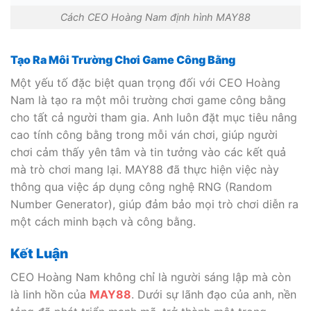
Cách CEO Hoàng Nam định hình MAY88
Tạo Ra Môi Trường Chơi Game Công Bằng
Một yếu tố đặc biệt quan trọng đối với CEO Hoàng
Nam là tạo ra một môi trường chơi game công bằng
cho tất cả người tham gia. Anh luôn đặt mục tiêu nâng
cao tính công bằng trong mỗi ván chơi, giúp người
chơi cảm thấy yên tâm và tin tưởng vào các kết quả
mà trò chơi mang lại. MAY88 đã thực hiện việc này
thông qua việc áp dụng công nghệ RNG (Random
Number Generator), giúp đảm bảo mọi trò chơi diễn ra
một cách minh bạch và công bằng.
Kết Luận
CEO Hoàng Nam không chỉ là người sáng lập mà còn
là linh hồn của
MAY88
. Dưới sự lãnh đạo của anh, nền