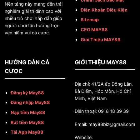
Nền tảng này mang đến trải
Điền Khoản Điều Kiện
nghiệm giải trí đỉnh cao với
nhiều trò chơi hấp dẫn giúp
Sitemap
người chơi tận hưởng trọn
CEO MAY88
vẹn niềm vui cá cược.
Giới Thiệu MAY88
HƯỚNG DẪN CÁ
GIỚI THIỆU MAY88
CƯỢC
Địa chỉ: 41/2A ấp Đông Lân,
Bà Điểm, Hóc Môn, Hồ Chí
Đăng ký May88
Minh, Việt Nam
Đăng nhập May88
Điện thoại: 0918 18 39 39
Nạp tiền May88
Rút tiền May88
Email:
may88biz@gmail.com
Tải App May88
Website: