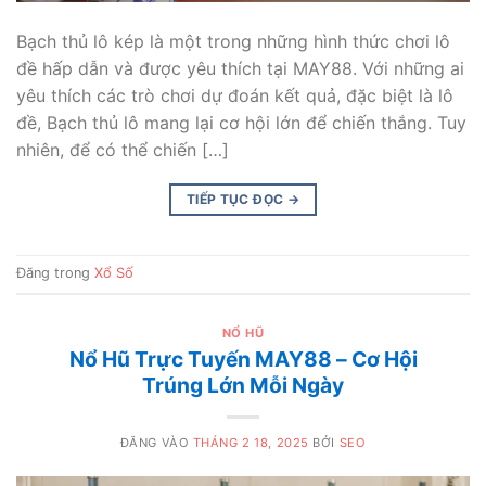
Bạch thủ lô kép là một trong những hình thức chơi lô
đề hấp dẫn và được yêu thích tại MAY88. Với những ai
yêu thích các trò chơi dự đoán kết quả, đặc biệt là lô
đề, Bạch thủ lô mang lại cơ hội lớn để chiến thắng. Tuy
nhiên, để có thể chiến […]
TIẾP TỤC ĐỌC
→
Đăng trong
Xổ Số
NỔ HŨ
Nổ Hũ Trực Tuyến MAY88 – Cơ Hội
Trúng Lớn Mỗi Ngày
ĐĂNG VÀO
THÁNG 2 18, 2025
BỞI
SEO