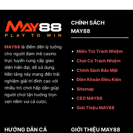
MAY88
CHÍNH SÁCH
MAY88
MAY88
là điểm đến lý tưởng
Miễn Trừ Trách Nhiệm
cho người đam mê casino
trực tuyến cung cấp giao
Chơi Có Trách Nhiệm
diện hiện đại, dễ sử dụng.
Chính Sách Bảo Mật
Nền tảng này mang đến trải
Điền Khoản Điều Kiện
nghiệm giải trí đỉnh cao với
nhiều trò chơi hấp dẫn giúp
Sitemap
người chơi tận hưởng trọn
CEO MAY88
vẹn niềm vui cá cược.
Giới Thiệu MAY88
HƯỚNG DẪN CÁ
GIỚI THIỆU MAY88