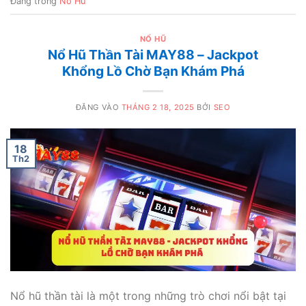
Đăng trong
Nổ Hũ
NỔ HŨ
Nổ Hũ Thần Tài MAY88 – Jackpot
Khổng Lồ Chờ Bạn Khám Phá
ĐĂNG VÀO
THÁNG 2 18, 2025
BỞI
SEO
18
Th2
Nổ hũ thần tài là một trong những trò chơi nổi bật tại