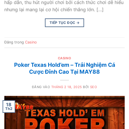
hấp dẫn, thu hút người chơi bởi cách thức chơi dễ hiểu
nhưng lại mang lại cơ hội chiến thắng lớn. […]
TIẾP TỤC ĐỌC
→
Đăng trong
Casino
CASINO
Poker Texas Hold’em – Trải Nghiệm Cá
Cược Đỉnh Cao Tại MAY88
ĐĂNG VÀO
THÁNG 2 18, 2025
BỞI
SEO
18
Th2