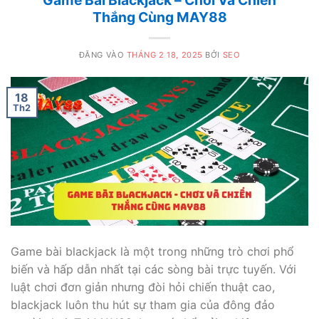
Thắng Cùng MAY88
ĐĂNG VÀO
THÁNG 2 18, 2025
BỞI
SEO
18
Th2
Game bài blackjack là một trong những trò chơi phổ
biến và hấp dẫn nhất tại các sòng bài trực tuyến. Với
luật chơi đơn giản nhưng đòi hỏi chiến thuật cao,
blackjack luôn thu hút sự tham gia của đông đảo