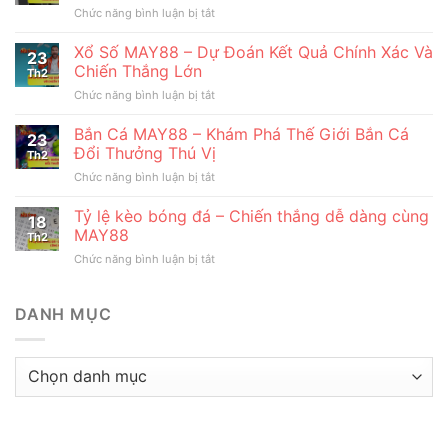
Chức năng bình luận bị tắt
ở
Nghiệm
Nổ
Sòng
Hũ
Xổ Số MAY88 – Dự Đoán Kết Quả Chính Xác Và
Bạc
23
MAY88
Trực
Chiến Thắng Lớn
Th2
–
Tuyến
Chức năng bình luận bị tắt
ở
Cơ
Hấp
Xổ
Hội
Dẫn
Số
Bắn Cá MAY88 – Khám Phá Thế Giới Bắn Cá
Trúng
Nhất
23
MAY88
Thưởng
Đổi Thưởng Thú Vị
Th2
–
Với
Chức năng bình luận bị tắt
ở
Dự
Những
Bắn
Đoán
Jackpot
Cá
Tỷ lệ kèo bóng đá – Chiến thắng dễ dàng cùng
Kết
Khủng
18
MAY88
Quả
MAY88
Th2
–
Chính
Chức năng bình luận bị tắt
ở
Khám
Xác
Tỷ
Phá
Và
lệ
Thế
Chiến
kèo
DANH MỤC
Giới
Thắng
bóng
Bắn
Lớn
đá
Cá
–
Đổi
Danh
Chiến
Thưởng
mục
thắng
Thú
dễ
Vị
dàng
cùng